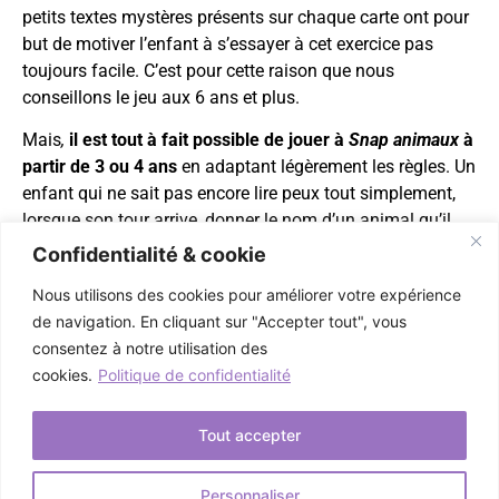
petits textes mystères présents sur chaque carte ont pour
but de motiver l’enfant à s’essayer à cet exercice pas
toujours facile. C’est pour cette raison que nous
conseillons le jeu aux 6 ans et plus.
Mais
,
il est tout à fait possible de jouer à
Snap animaux
à
partir de 3 ou 4 ans
en adaptant légèrement les règles. Un
enfant qui ne sait pas encore lire peux tout simplement,
lorsque son tour arrive, donner le nom d’un animal qu’il
reconnaîtra sur les dessins, le décrire avec ses propres
Confidentialité & cookie
mots, le mimer, ou même imiter son cri dans certains cas.
Nous utilisons des cookies pour améliorer votre expérience
de navigation. En cliquant sur "Accepter tout", vous
consentez à notre utilisation des
cookies.
Politique de confidentialité
Tout accepter
OÙ TROUVER NOS JEUX
NOUS CONTACTER
Personnaliser
© 2025 Daïmon play
Mentions légales
Confidentialité